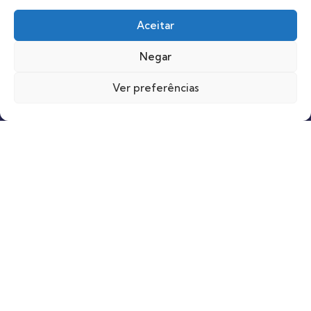
Aceitar
Unidade Uberlândia
(34) 99822-1432
Negar
Ver preferências
Unidade Araguari
(34) 98807-3156
contato@miguelgrossipsiquiatra.com.br
Todos os Direitos Reservados ®️ Dr. Miguel Grossi Filho
|
Udi Lion