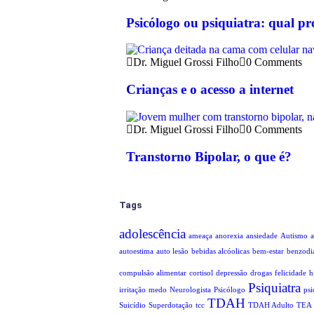
Psicólogo ou psiquiatra: qual pr
Dr. Miguel Grossi Filho
0 Comments
Crianças e o acesso a internet
Dr. Miguel Grossi Filho
0 Comments
Transtorno Bipolar, o que é?
Tags
adolescência
ameaça
anorexia
ansiedade
Autismo
a
autoestima
auto lesão
bebidas alcóolicas
bem-estar
benzodi
compulsão alimentar
cortisol
depressão
drogas
felicidade
h
Psiquiatra
irritação
medo
Neurologista
Psicólogo
psi
TDAH
Suicídio
Superdotação
tcc
TDAH Adulto
TEA