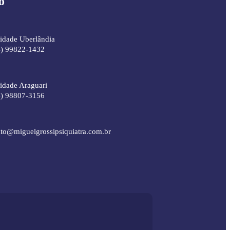
o
idade Uberlândia
4) 99822-1432
idade Araguari
4) 98807-3156
ato@miguelgrossipsiquiatra.com.br