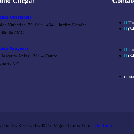
omo Chegar
Contat
dade Uberlândia
Un
 dos Vinhedos, 70, Sala 1404 – Jardim Karaíba
(3
rlândia / MG
dade Araguari
Un
(3
 Joaquim Aníbal, 204 – Centro
guari / MG
cont
 Direitos Reservados ®️ Dr. Miguel Grossi Filho |
Udi Lion