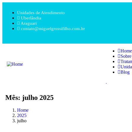
Unidades de Atendimento
Uberlândia
Araguari
contato@miguelgrossifilho.com.br
Home
Sobr
Trata
Unida
Blog
.
Mês:
julho 2025
Home
2025
julho