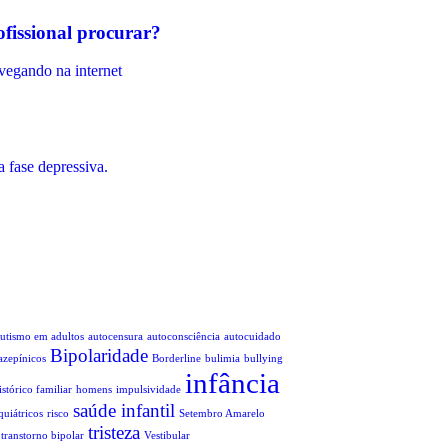
ofissional procurar?
utismo em adultos
autocensura
autoconsciência
autocuidado
Bipolaridade
azepínicos
Borderline
bulimia
bullying
infância
istórico familiar
homens
impulsividade
saúde infantil
quiátricos
risco
Setembro Amarelo
tristeza
transtorno bipolar
Vestibular