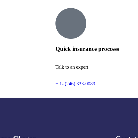
Quick insurance proccess
Talk to an expert
+ 1- (246) 333-0089