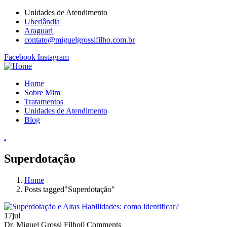
Unidades de Atendimento
Uberlândia
Araguari
contato@miguelgrossifilho.com.br
Facebook
Instagram
Home
Sobre Mim
Tratamentos
Unidades de Atendimento
Blog
.
Superdotação
Home
Posts tagged"Superdotação"
17
jul
Dr. Miguel Grossi Filho
0 Comments