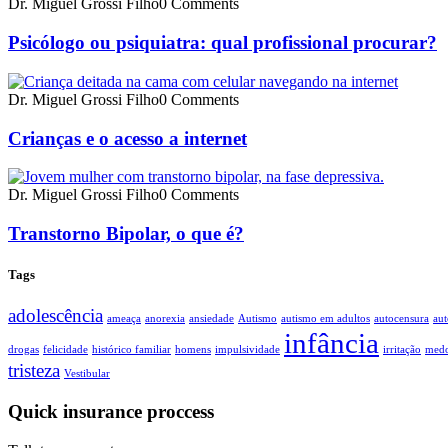
Dr. Miguel Grossi Filho
0 Comments
Psicólogo ou psiquiatra: qual profissional procurar?
Dr. Miguel Grossi Filho
0 Comments
Crianças e o acesso a internet
Dr. Miguel Grossi Filho
0 Comments
Transtorno Bipolar, o que é?
Tags
adolescência
ameaça
anorexia
ansiedade
Autismo
autismo em adultos
autocensura
aut
infância
drogas
felicidade
histórico familiar
homens
impulsividade
irritação
med
tristeza
Vestibular
Quick insurance proccess