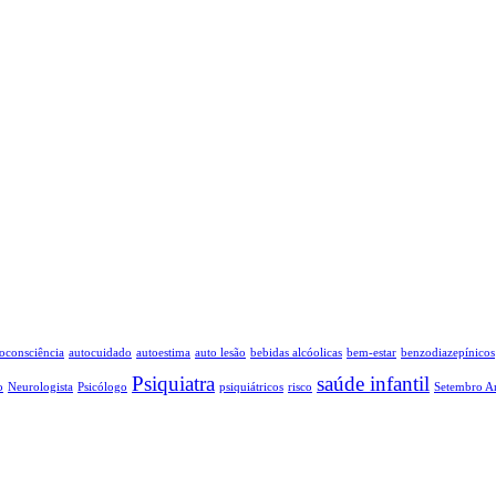
oconsciência
autocuidado
autoestima
auto lesão
bebidas alcóolicas
bem-estar
benzodiazepínicos
Psiquiatra
saúde infantil
o
Neurologista
Psicólogo
psiquiátricos
risco
Setembro A