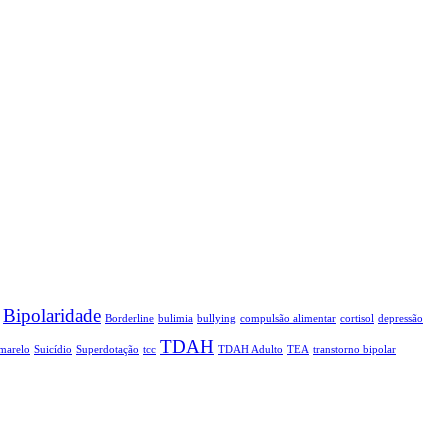
Bipolaridade
Borderline
bulimia
bullying
compulsão alimentar
cortisol
depressão
TDAH
marelo
Suicídio
Superdotação
tcc
TDAH Adulto
TEA
transtorno bipolar