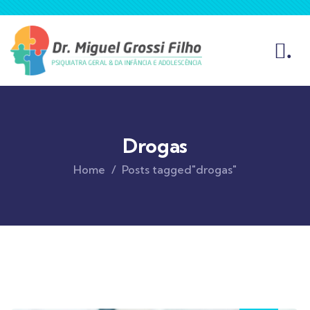
.
Drogas
Home
Posts tagged"drogas"